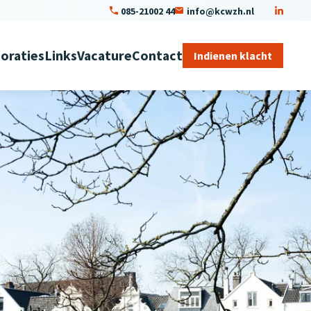
085-21002 44
info@kcwzh.nl
oraties
Links
Vacature
Contact
Indienen klacht