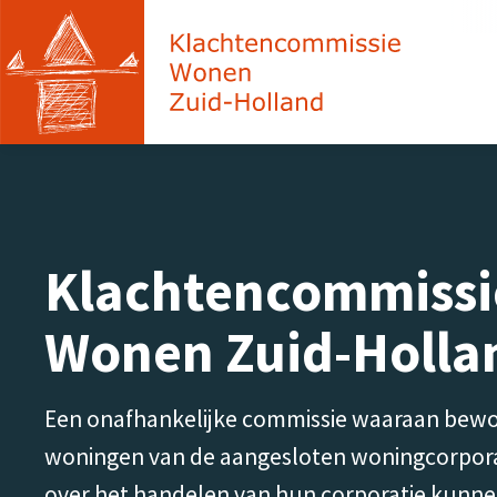
Klachtencommissi
Wonen Zuid-Holla
Een onafhankelijke commissie waaraan bew
woningen van de aangesloten woningcorporat
over het handelen van hun corporatie kunne