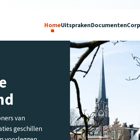
Home
Uitspraken
Documenten
Corp
e
nd
oners van
ies geschillen
n voorleggen.