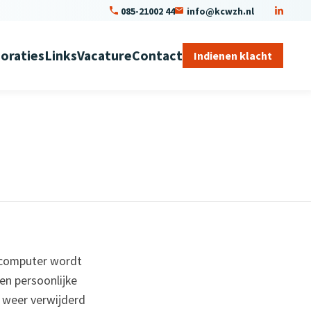
085-21002 44
info@kcwzh.nl
oraties
Links
Vacature
Contact
Indienen klacht
w computer wordt
en persoonlijke
h weer verwijderd