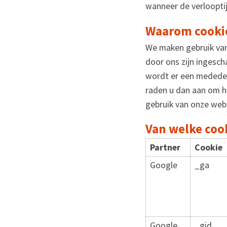
wanneer de verlooptij
Waarom cooki
We maken gebruik van 
door ons zijn ingesc
wordt er een mededel
raden u dan aan om he
gebruik van onze web
Van welke coo
Partner
Cookie
Google
_ga
Google
_gid