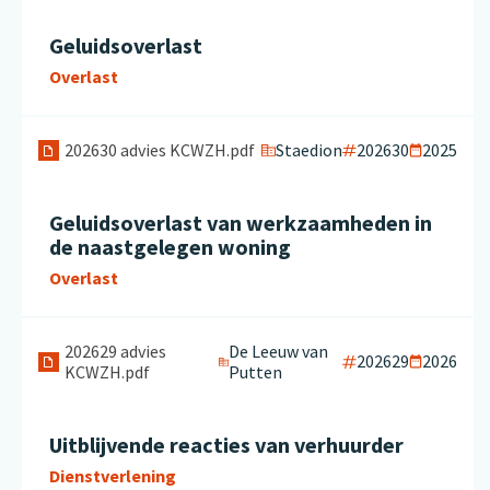
Geluidsoverlast
Overlast
Staedion
202630
2025
202630 advies KCWZH.pdf
Geluidsoverlast van werkzaamheden in
de naastgelegen woning
Overlast
202629 advies
De Leeuw van
202629
2026
KCWZH.pdf
Putten
Uitblijvende reacties van verhuurder
Dienstverlening