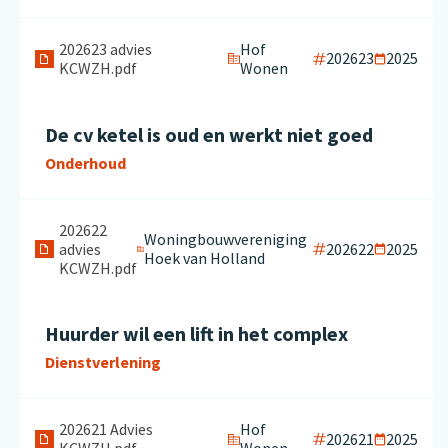
202623 advies
Hof
202623
2025
KCWZH.pdf
Wonen
De cv ketel is oud en werkt niet goed
Onderhoud
202622
Woningbouwvereniging
advies
202622
2025
Hoek van Holland
KCWZH.pdf
Huurder wil een lift in het complex
Dienstverlening
202621 Advies
Hof
202621
2025