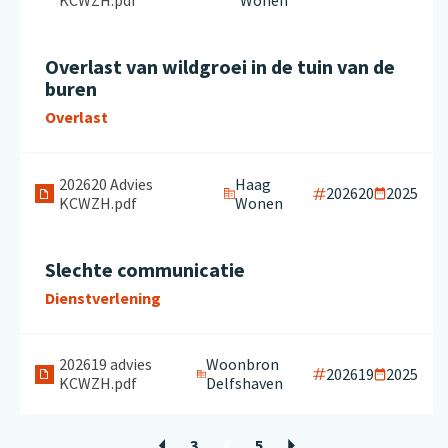
KCWZH.pdf
Wonen
Overlast van wildgroei in de tuin van de
buren
Overlast
202620 Advies
Haag
202620
2025
KCWZH.pdf
Wonen
Slechte communicatie
Dienstverlening
202619 advies
Woonbron
202619
2025
KCWZH.pdf
Delfshaven
3
4
5