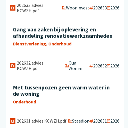
202633 advies
Wooninvest
202633
2026
KCWZH.pdf
Gang van zaken bij oplevering en
afhandeling renovatiewerkzaamheden
Dienstverlening, Onderhoud
202632 advies
Qua
202632
2026
KCWZH.pdf
Wonen
Met tussenpozen geen warm water in
de woning
Onderhoud
Staedion
202631
2026
202631 advies KCWZH.pdf