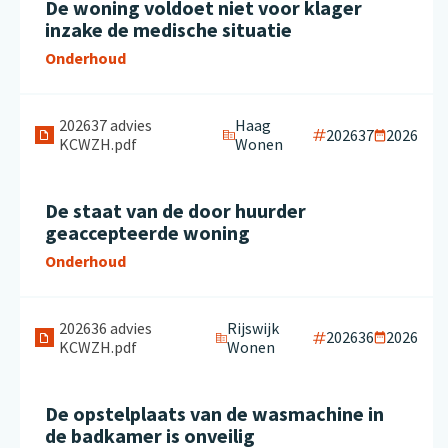
De woning voldoet niet voor klager
inzake de medische situatie
Onderhoud
202637 advies
Haag
202637
2026
KCWZH.pdf
Wonen
De staat van de door huurder
geaccepteerde woning
Onderhoud
202636 advies
Rijswijk
202636
2026
KCWZH.pdf
Wonen
De opstelplaats van de wasmachine in
de badkamer is onveilig