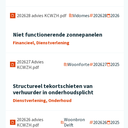
Vidomes
202628
2026
202628 advies KCWZH.pdf
Niet functionerende zonnepanelen
Financieel, Dienstverlening
202627 Advies
Woonforte
202627
2025
KCWZH.pdf
Structureel tekortschieten van
verhuurder in onderhoudsplicht
Dienstverlening, Onderhoud
202626 advies
Woonbron
202626
2025
KCWZH.pdf
Delft